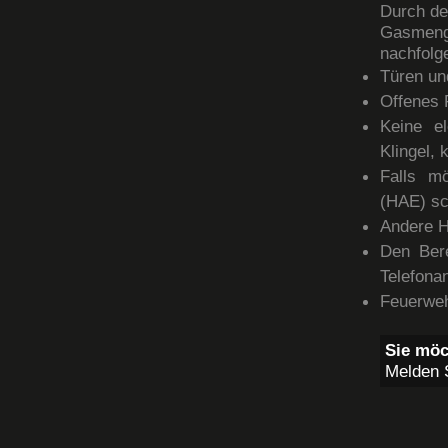
Durch de
Gasmeng
nachfolg
Türen un
Offenes 
Keine el
Klingel,
Falls mö
(HAE) sc
Andere H
Den Bere
Telefona
Feuerweh
Sie mö
Melden S