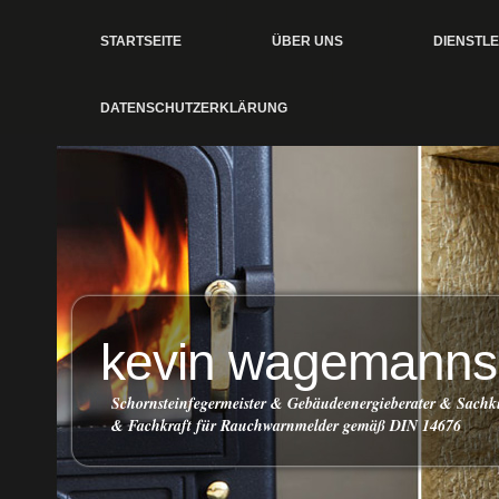
STARTSEITE
ÜBER UNS
DIENSTL
DATENSCHUTZERKLÄRUNG
kevin wagemanns
Schornsteinfegermeister & Gebäudeenergieberater & Sach
& Fachkraft für Rauchwarnmelder gemäß DIN 14676