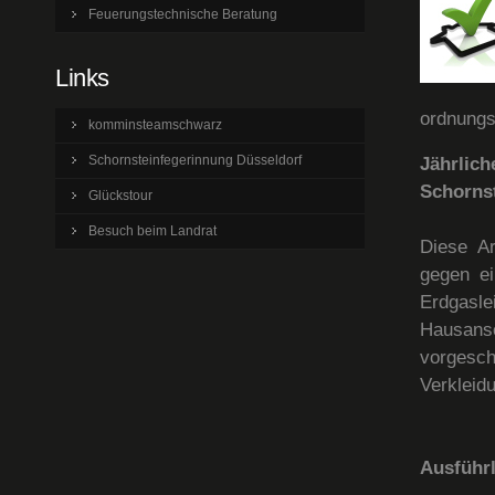
Feuerungstechnische Beratung
Links
ordnungs
komminsteamschwarz
Schornsteinfegerinnung Düsseldorf
Jährlic
Schornst
Glückstour
Besuch beim Landrat
Diese Ar
gegen ei
Erdgasl
Hausansc
vorgesc
Verkleid
Ausführl